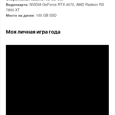
Видеокарта
: NVIDIA GeForce RTX 4070, AMD Radeon RX
7800 XT
Место на диске
: 100 GB SSD
Моя личная игра года