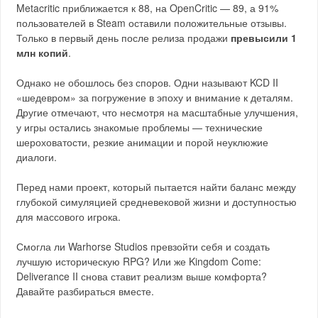
Metacritic приближается к 88, на OpenCritic — 89, а 91%
пользователей в Steam оставили положительные отзывы.
Только в первый день после релиза продажи
превысили 1
млн копий
.
Однако не обошлось без споров. Одни называют KCD II
«шедевром» за погружение в эпоху и внимание к деталям.
Другие отмечают, что несмотря на масштабные улучшения,
у игры остались знакомые проблемы — технические
шероховатости, резкие анимации и порой неуклюжие
диалоги.
Перед нами проект, который пытается найти баланс между
глубокой симуляцией средневековой жизни и доступностью
для массового игрока.
Смогла ли Warhorse Studios превзойти себя и создать
лучшую историческую RPG? Или же Kingdom Come:
Deliverance II снова ставит реализм выше комфорта?
Давайте разбираться вместе.