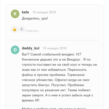
kafa
15 января 2019
Дождались, ура!
Ответить
daddy_kul
15 января 2019
Ват? Самой стабильной виндвос 10? 
Конченное дерьмо это а не Виндоус . Я по 
глупости поставил ее на свой ноут и теперь не 
знаю как от нее избавиться. Переносить 
файлы и прочее проблема. Тормозное 
глючное убожество. Офигел когда не смог 
запустить блютус. Погуглил. Проблема 
популярно но решения нет. Также поймал 
экран смерти. А о нем я успел забыть ещё с 
времен ХР. 
Майки и стабильность это разные вещи. 