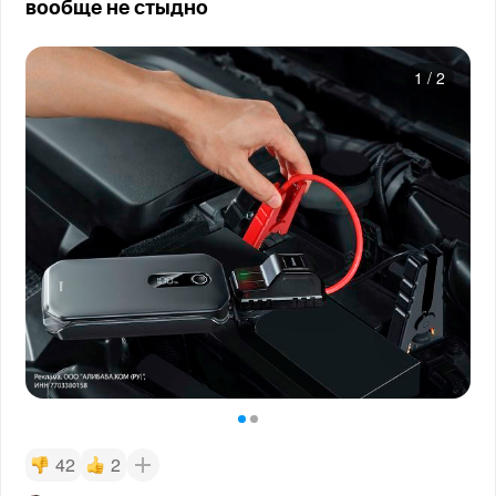
вообще не стыдно
1
/
2
42
2