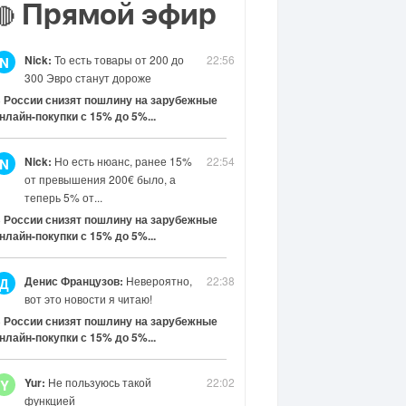
Прямой эфир
🔴
Nick:
То есть товары от 200 до
22:56
N
300 Эвро станут дороже
 России снизят пошлину на зарубежные
нлайн-покупки с 15% до 5%...
Nick:
Но есть нюанс, ранее 15%
22:54
N
от превышения 200€ было, а
теперь 5% от...
 России снизят пошлину на зарубежные
нлайн-покупки с 15% до 5%...
Денис Французов:
Невероятно,
22:38
Д
вот это новости я читаю!
 России снизят пошлину на зарубежные
нлайн-покупки с 15% до 5%...
Yur:
Не пользуюсь такой
22:02
Y
функцией