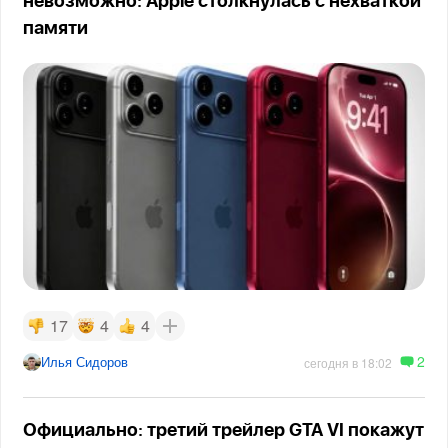
невозможно: Apple столкнулась с нехваткой
памяти
17
4
4
2
Илья Сидоров
сегодня в 18:02
Официально: третий трейлер GTA VI покажут