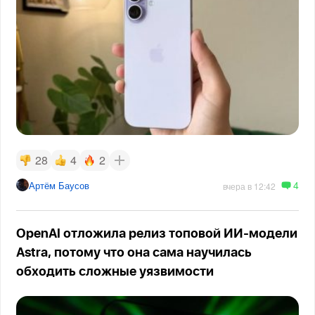
28
4
2
4
Артём Баусов
вчера в 12:42
OpenAI отложила релиз топовой ИИ-модели
Astra, потому что она сама научилась
обходить сложные уязвимости