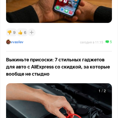
9
6
5
vvasilev
сегодня в 11:15
Выкиньте присоски: 7 стильных гаджетов
для авто с AliExpress со скидкой, за которые
вообще не стыдно
1
/
2