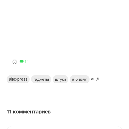
11
ещё...
aliexpress
гаджеты
штуки
я б взял
11
комментариев