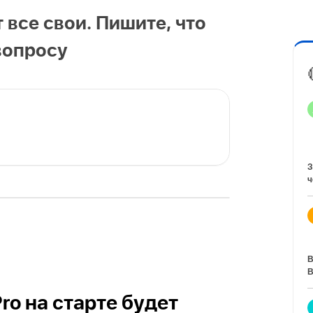
т все свои. Пишите, что
вопросу
З
ч
В
В
Pro на старте будет