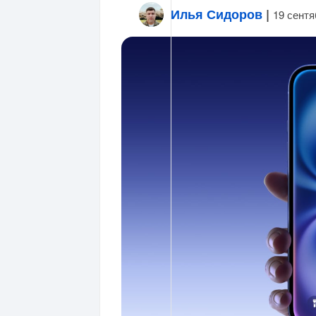
Илья Сидоров
|
19 сентя