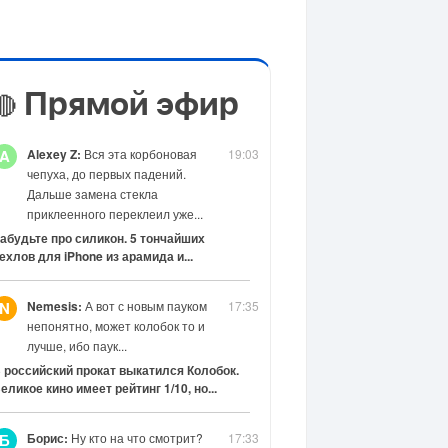
Прямой эфир
🔴
Alexey Z:
Вся эта корбоновая
19:03
A
чепуха, до первых падений.
Дальше замена стекла
приклеенного переклеил уже...
абудьте про силикон. 5 тончайших
ехлов для iPhone из арамида и...
Nemesis:
А вот с новым пауком
17:35
N
непонятно, может колобок то и
лучше, ибо паук...
 российский прокат выкатился Колобок.
еликое кино имеет рейтинг 1/10, но...
Борис:
Ну кто на что смотрит?
17:33
Б