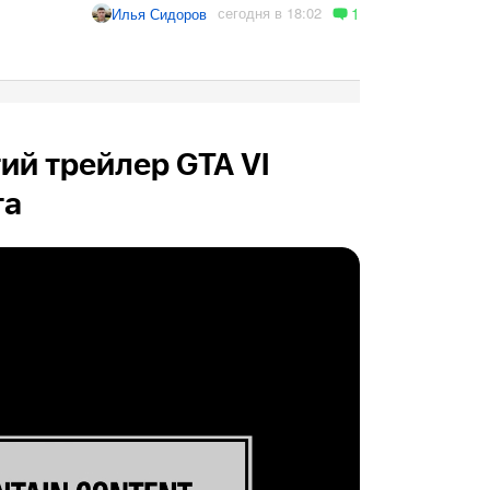
1
сегодня в 18:02
Илья Сидоров
ий трейлер GTA VI
та