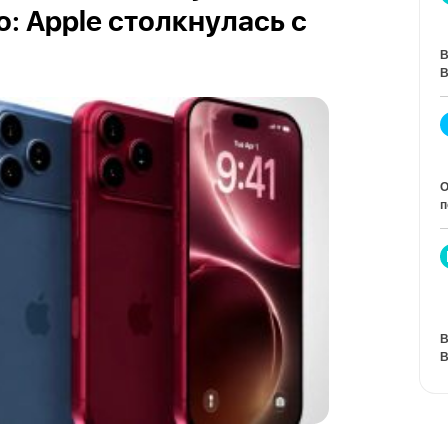
: Apple столкнулась с
В
В
О
п
В
В