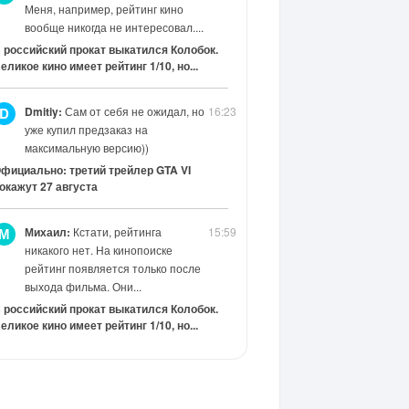
Меня, например, рейтинг кино
вообще никогда не интересовал....
 российский прокат выкатился Колобок.
еликое кино имеет рейтинг 1/10, но...
Dmitiy:
Сам от себя не ожидал, но
16:23
D
уже купил предзаказ на
максимальную версию))
фициально: третий трейлер GTA VI
окажут 27 августа
Михаил:
Кстати, рейтинга
15:59
М
никакого нет. На кинопоиске
рейтинг появляется только после
выхода фильма. Они...
 российский прокат выкатился Колобок.
еликое кино имеет рейтинг 1/10, но...