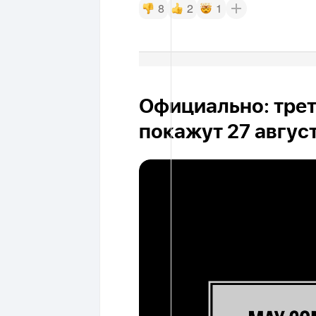
8
2
1
Официально: трет
покажут 27 авгус