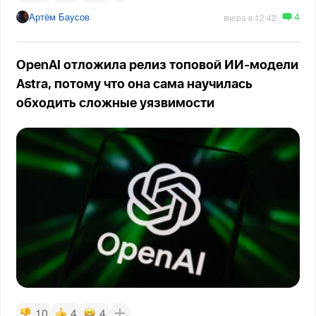
4
Артём Баусов
вчера в 12:42
OpenAI отложила релиз топовой ИИ-модели
Astra, потому что она сама научилась
обходить сложные уязвимости
10
4
4