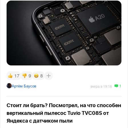
17
9
8
1
Артём Баусов
вчера в 19:16
Стоит ли брать? Посмотрел, на что способен
вертикальный пылесос Tuvio TVC08S от
Яндекса с датчиком пыли