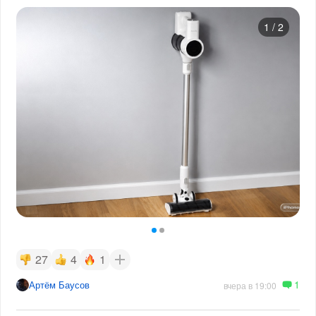
1
/
2
27
4
1
1
Артём Баусов
вчера в 19:00