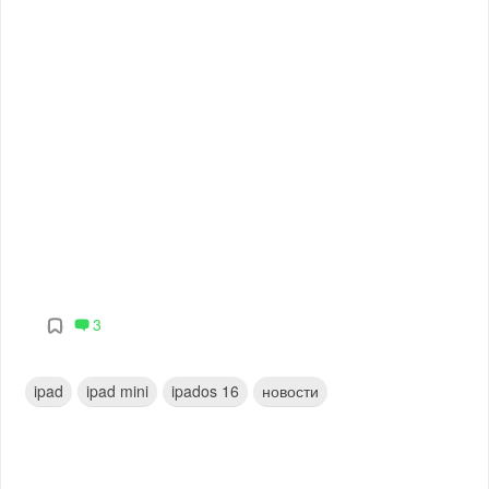
3
ipad
ipad mini
ipados 16
новости