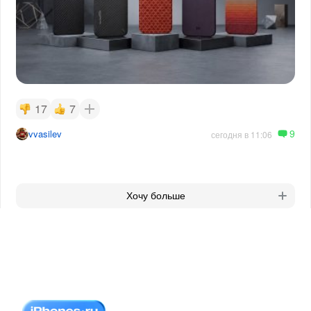
17
7
9
vvasilev
сегодня в 11:06
Хочу больше