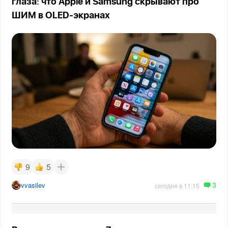
глаза: что Apple и Samsung скрывают про
ШИМ в OLED-экранах
9
5
3
vvasilev
сегодня в 11:15