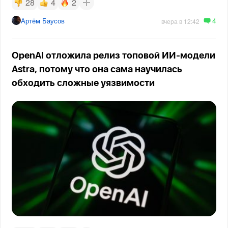
28
4
2
4
Артём Баусов
вчера в 12:42
OpenAI отложила релиз топовой ИИ-модели
Astra, потому что она сама научилась
обходить сложные уязвимости