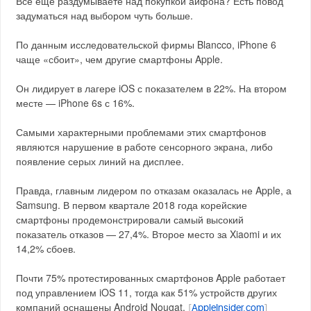
Все ещё раздумываете над покупкой айфона? Есть повод
задуматься над выбором чуть больше.
По данным исследовательской фирмы Blancco, iPhone 6
чаще «сбоит», чем другие смартфоны Apple.
Он лидирует в лагере iOS с показателем в 22%. На втором
месте — iPhone 6s с 16%.
Самыми характерными проблемами этих смартфонов
являются нарушение в работе сенсорного экрана, либо
появление серых линий на дисплее.
Правда, главным лидером по отказам оказалась не Apple, а
Samsung. В первом квартале 2018 года корейские
смартфоны продемонстрировали самый высокий
показатель отказов — 27,4%. Второе место за Xiaomi и их
14,2% сбоев.
Почти 75% протестированных смартфонов Apple работает
под управлением iOS 11, тогда как 51% устройств других
компаний оснащены Android Nougat.
[
AppleInsider.com
]