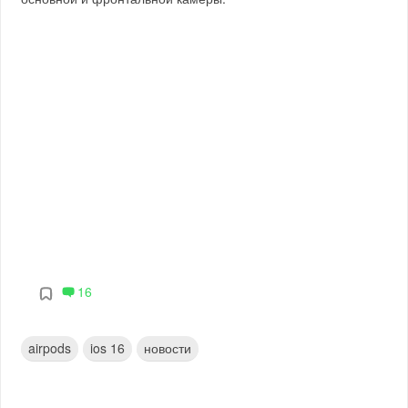
16
airpods
ios 16
новости