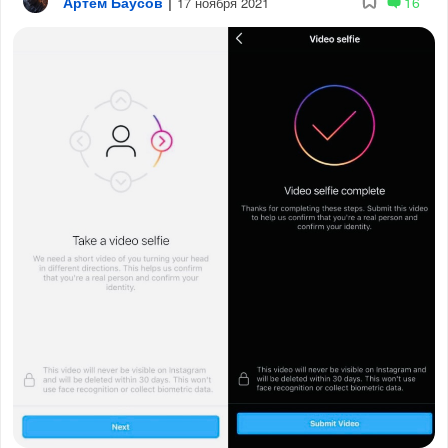
Артём Баусов
|
16
17 ноября 2021