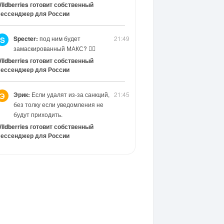
ildberries готовит собственный
ессенджер для России
Specter:
под ним будет
21:49
S
замаскированный МАКС? 😶‍🌫️
ildberries готовит собственный
ессенджер для России
Эрик:
Если удалят из-за санкций,
21:45
Э
без толку если уведомления не
будут приходить.
ildberries готовит собственный
ессенджер для России