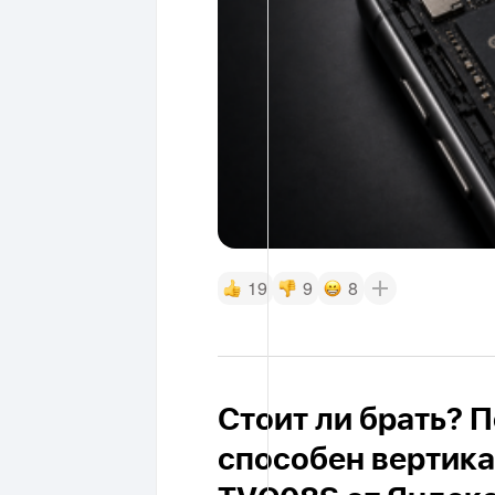
19
9
8
Стоит ли брать? П
способен вертика