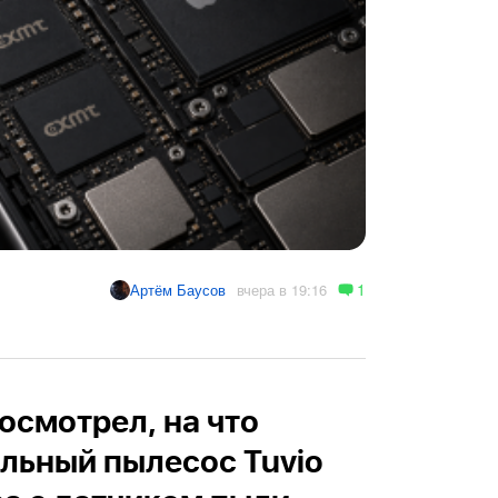
1
вчера в 19:16
Артём Баусов
осмотрел, на что
льный пылесос Tuvio