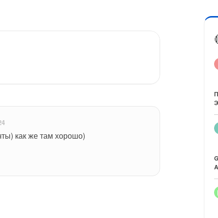
П
Э
24
ты) как же там хорошо)
G
A