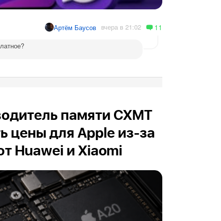
11
вчера в 21:02
Артём Баусов
платное?
водитель памяти CXMT
ь цены для Apple из-за
т Huawei и Xiaomi