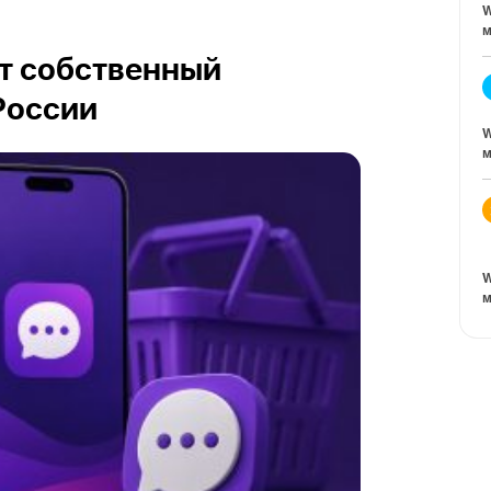
W
м
ит собственный
России
W
м
W
м