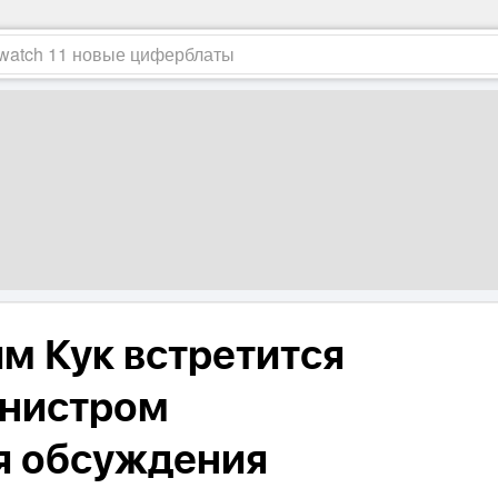
им Кук встретится
инистром
я обсуждения