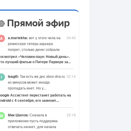
Прямой эфир
🔴
a.martekha:
вот у этого чела на
04:43
режиссере теперь карьера
попрет, столько денег собрали
осмотрел «Человек-паук: Новый день».
то лучший фильм о Питере Паркере за...
Isagi0:
Так есть же днс xbox-dns.ru
02:14
из минусов может иногда
пропадать инет. Но у...
oogle Ассистент перестанет работать на
ndroid с 4 сентября, его заменит...
Мик Шилов:
Сначала в
22:19
М
приложении пусть поддержка
отвечать начнет, для начала