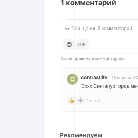
1
комментарий
😊
Какие правила в
комментариях
contrastlife
18 апреля 20
Эххх Сингапур город меч
Ответить
Рекомендуем