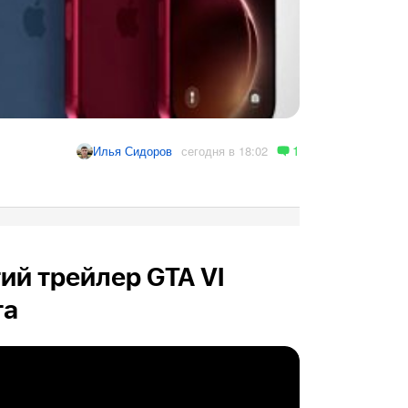
1
сегодня в 18:02
Илья Сидоров
ий трейлер GTA VI
та