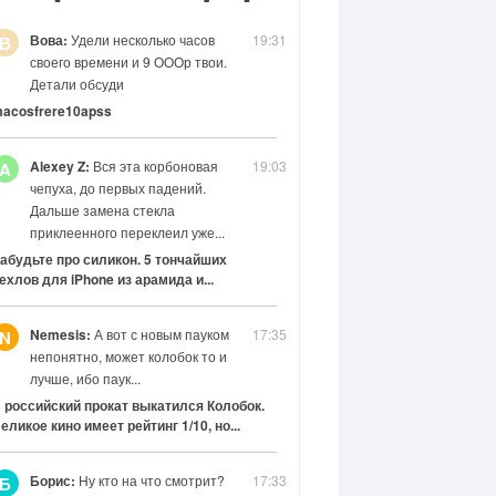
Вова:
Удели несколько часов
19:31
В
своего времени и 9 ОООр твои.
Детали обсуди
acosfrere10apss
Alexey Z:
Вся эта корбоновая
19:03
A
чепуха, до первых падений.
Дальше замена стекла
приклеенного переклеил уже...
абудьте про силикон. 5 тончайших
ехлов для iPhone из арамида и...
Nemesis:
А вот с новым пауком
17:35
N
непонятно, может колобок то и
лучше, ибо паук...
 российский прокат выкатился Колобок.
еликое кино имеет рейтинг 1/10, но...
Борис:
Ну кто на что смотрит?
17:33
Б