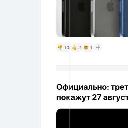
10
2
1
Официально: трет
покажут 27 авгус