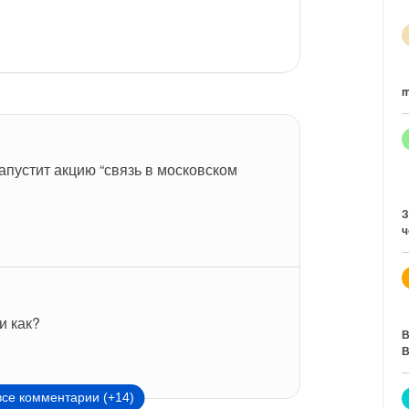
m
запустит акцию “связь в московском 
З
ч
и как?
В
В
все комментарии (+14)