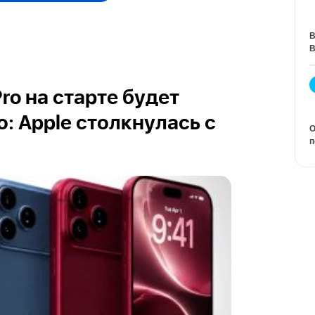
В
В
Pro на старте будет
: Apple столкнулась с
О
п