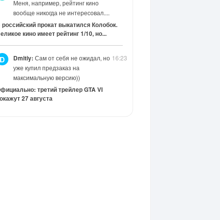
Меня, например, рейтинг кино
вообще никогда не интересовал....
 российский прокат выкатился Колобок.
еликое кино имеет рейтинг 1/10, но...
Dmitiy:
Сам от себя не ожидал, но
16:23
D
уже купил предзаказ на
максимальную версию))
фициально: третий трейлер GTA VI
окажут 27 августа