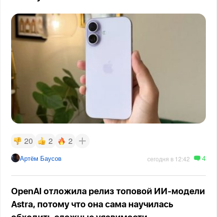
20
2
2
4
Артём Баусов
сегодня в 12:42
OpenAI отложила релиз топовой ИИ-модели
Astra, потому что она сама научилась