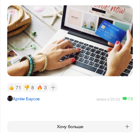
71
8
3
13
Артём Баусов
вчера в 20:24
Хочу больше