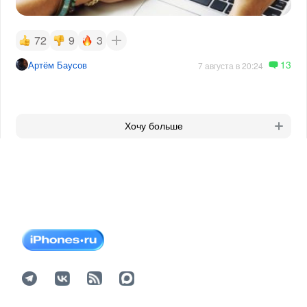
72
9
3
13
Артём Баусов
7 августа в 20:24
Хочу больше