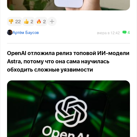
22
2
2
4
Артём Баусов
вчера в 12:42
OpenAI отложила релиз топовой ИИ-модели
Astra, потому что она сама научилась
обходить сложные уязвимости