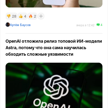
28
4
2
4
Артём Баусов
вчера в 12:42
OpenAI отложила релиз топовой ИИ-модели
Astra, потому что она сама научилась
обходить сложные уязвимости