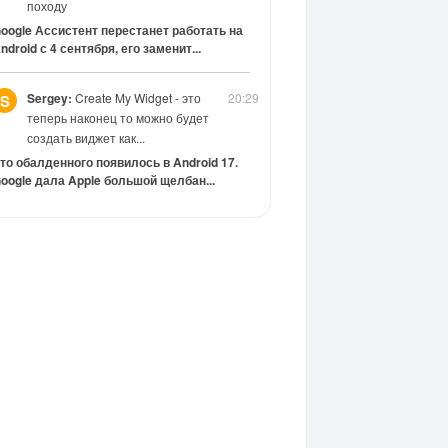
походу
oogle Ассистент перестанет работать на
ndroid с 4 сентября, его заменит...
Sergey:
Create My Widget - это
20:29
S
теперь наконец то можно будет
создать виджет как...
то обалденного появилось в Android 17.
oogle дала Apple большой щелбан...