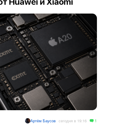
т Huawei и Xiaomi
1
сегодня в 19:16
Артём Баусов