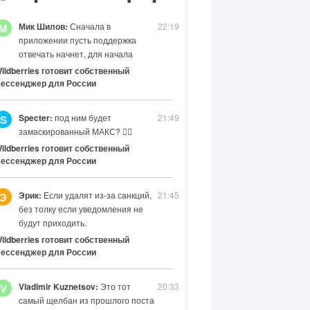
Мик Шилов:
Сначала в
22:19
М
приложении пусть поддержка
отвечать начнет, для начала
ildberries готовит собственный
ессенджер для России
Specter:
под ним будет
21:49
S
замаскированный МАКС? 😶‍🌫️
ildberries готовит собственный
ессенджер для России
Эрик:
Если удалят из-за санкций,
21:45
Э
без толку если уведомления не
будут приходить.
ildberries готовит собственный
ессенджер для России
Vladimir Kuznetsov:
Это тот
20:33
V
самый щелбан из прошлого поста