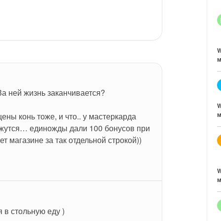
W
м
За ней жизнь заканчивается?
W
м
цены конь тоже, и что.. у мастеркарда 
яжутся… единожды дали 100 бонусов при 
ет магазине за так отдельной строкой))
W
м
я в стольную еду )