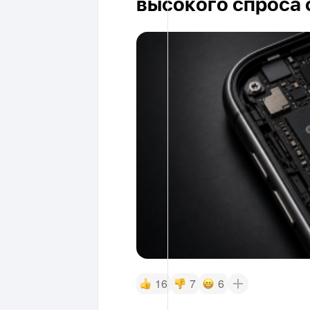
высокого спроса о
16
7
6