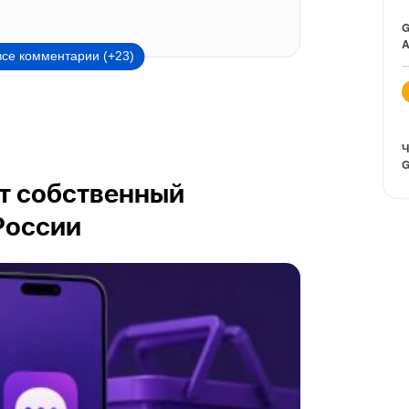
G
A
все комментарии (+23)
Ч
G
ит собственный
России