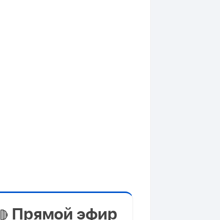
Прямой эфир
🔴