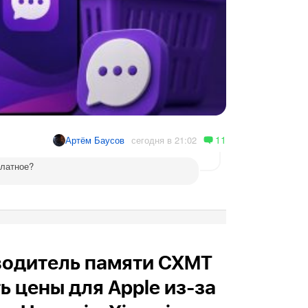
11
сегодня в 21:02
Артём Баусов
платное?
водитель памяти CXMT
ь цены для Apple из-за