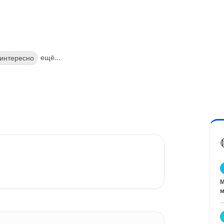
ещё...
 интересно
М
м