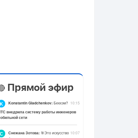
Прямой эфир
🔴
Konstantin Gladchenkov:
Бекхэм?
10:15
K
ТС внедрила систему работы инженеров
обильной сети
Снежана Зотова:
🎯Это искусство
10:07
С