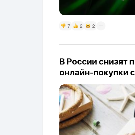
7
2
2
В России снизят 
онлайн-покупки с