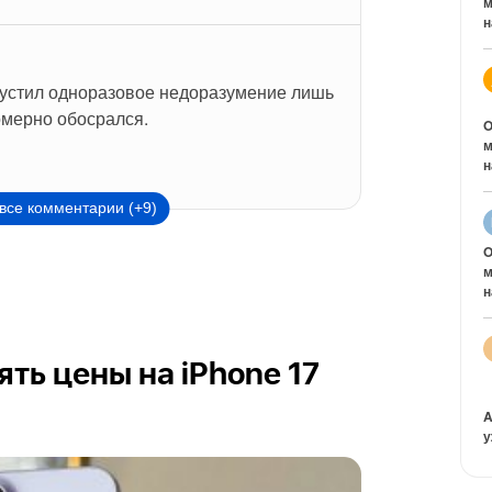
м
н
устил одноразовое недоразумение лишь 
омерно обосрался.
O
м
н
все комментарии (+9)
O
м
н
ть цены на iPhone 17
A
у