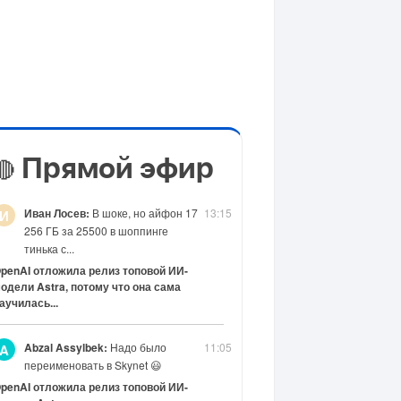
Прямой эфир
🔴
Иван Лосев:
В шоке, но айфон 17
13:15
И
256 ГБ за 25500 в шоппинге
тинька с...
penAI отложила релиз топовой ИИ-
одели Astra, потому что она сама
аучилась...
Abzal Assylbek:
Надо было
11:05
A
переименовать в Skynet 😃
penAI отложила релиз топовой ИИ-