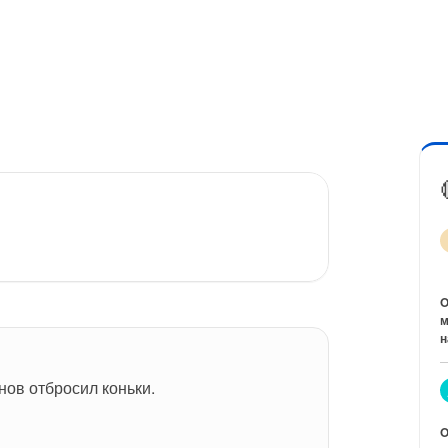
O
м
н
ов отбросил коньки.
O