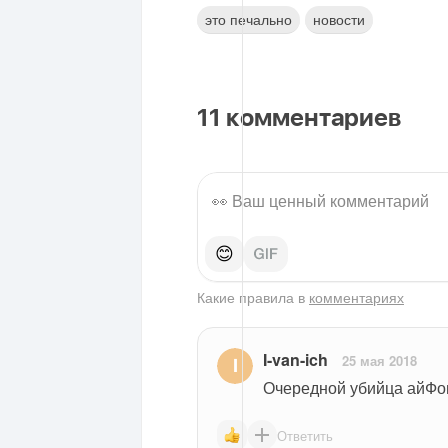
это печально
новости
11
комментариев
😊
Какие правила в
комментариях
I-van-ich
25 мая 2018
Очередной убийца айФон
Ответить