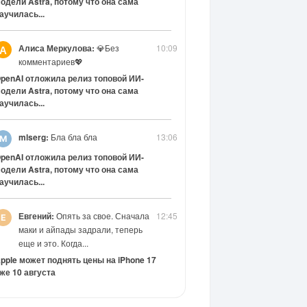
одели Astra, потому что она сама
аучилась...
Алиса Меркулова:
💎Без
10:09
А
комментариев💖
penAI отложила релиз топовой ИИ-
одели Astra, потому что она сама
аучилась...
mlserg:
Бла бла бла
13:06
penAI отложила релиз топовой ИИ-
одели Astra, потому что она сама
аучилась...
Евгений:
Опять за свое. Сначала
12:45
маки и айпады задрали, теперь
еще и это. Когда...
pple может поднять цены на iPhone 17
же 10 августа