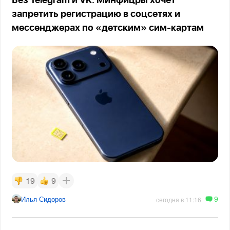
Без Telegram и VK: Минфицры хочет
запретить регистрацию в соцсетях и
мессенджерах по «детским» сим-картам
19
9
9
Илья Сидоров
сегодня в 11:16