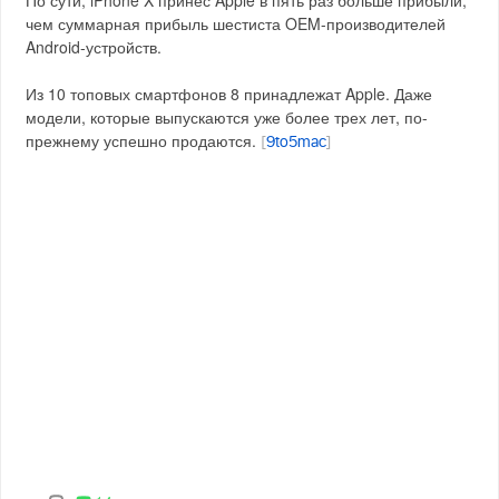
По сути, iPhone X принес Apple в пять раз больше прибыли,
чем суммарная прибыль шестиста OEM-производителей
Android-устройств.
Из 10 топовых смартфонов 8 принадлежат Apple. Даже
модели, которые выпускаются уже более трех лет, по-
прежнему успешно продаются.
[
9to5mac
]