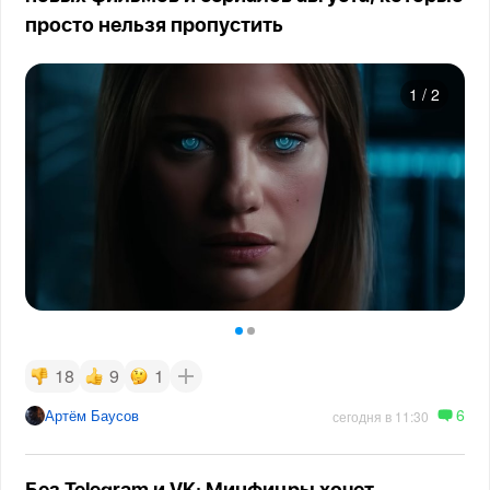
просто нельзя пропустить
1
/
2
18
9
1
6
Артём Баусов
сегодня в 11:30