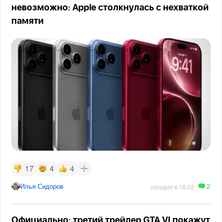
невозможно: Apple столкнулась с нехваткой
памяти
17
4
4
2
Илья Сидоров
сегодня в 18:02
Официально: третий трейлер GTA VI покажут