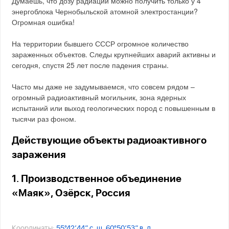
Думаешь, что дозу радиации можно получить только у 4
энергоблока Чернобыльской атомной электростанции?
Огромная ошибка!
На территории бывшего СССР огромное количество
зараженных объектов. Следы крупнейших аварий активны и
сегодня, спустя 25 лет после падения страны.
Часто мы даже не задумываемся, что совсем рядом –
огромный радиоактивный могильник, зона ядерных
испытаний или выход геологических пород с повышенным в
тысячи раз фоном.
Действующие объекты радиоактивного
заражения
1. Производственное объединение
«Маяк», Озёрск, Россия
Координаты:
55°42′44″ с. ш. 60°50′53″ в. д.