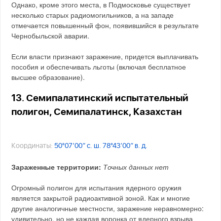
Однако, кроме этого места, в Подмосковье существует
несколько старых радиомогильников, а на западе
отмечается повышенный фон, появившийся в результате
Чернобыльской аварии.
Если власти признают заражение, придется выплачивать
пособия и обеспечивать льготы (включая бесплатное
высшее образование).
13. Семипалатинский испытательный
полигон, Семипалатинск, Казахстан
Координаты:
50°07′00″ с. ш. 78°43′00″ в. д.
Зараженные территории:
Точных данных нет
Огромный полигон для испытания ядерного оружия
является закрытой радиоактивной зоной. Как и многие
другие аналогичные местности, заражение неравномерно:
удивительно, но не каждая воронка от ядерного взрыва