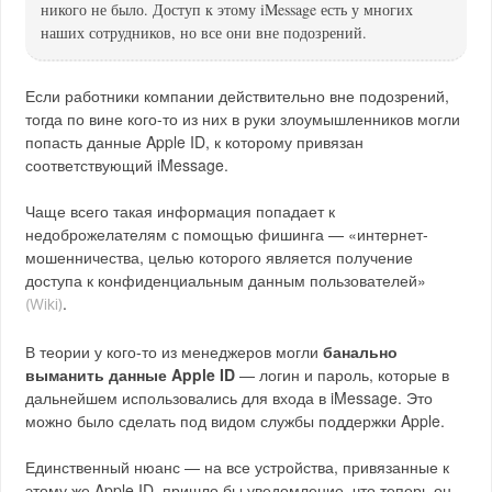
никого не было. Доступ к этому iMessage есть у многих
наших сотрудников, но все они вне подозрений.
Если работники компании действительно вне подозрений,
тогда по вине кого-то из них в руки злоумышленников могли
попасть данные Apple ID, к которому привязан
соответствующий iMessage.
Чаще всего такая информация попадает к
недоброжелателям с помощью фишинга — «интернет-
мошенничества, целью которого является получение
доступа к конфиденциальным данным пользователей»
.
(Wiki)
В теории у кого-то из менеджеров могли
банально
выманить данные Apple ID
— логин и пароль, которые в
дальнейшем использовались для входа в iMessage. Это
можно было сделать под видом службы поддержки Apple.
Единственный нюанс — на все устройства, привязанные к
этому же Apple ID, пришло бы уведомление, что теперь он