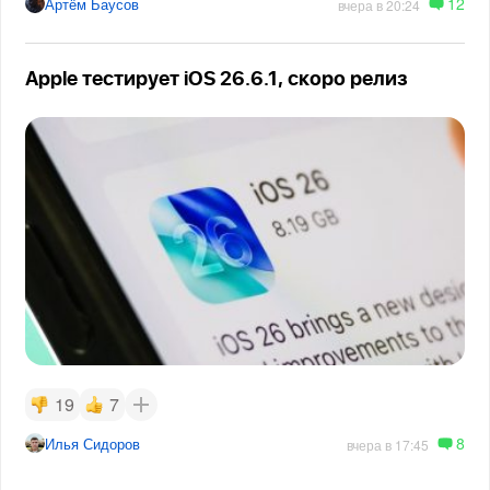
12
Артём Баусов
вчера в 20:24
Apple тестирует iOS 26.6.1, скоро релиз
19
7
8
Илья Сидоров
вчера в 17:45