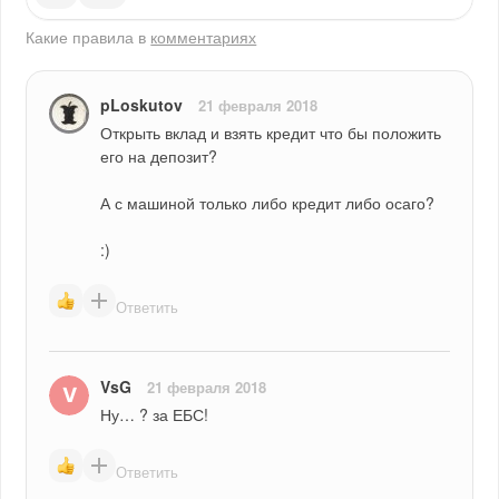
Какие правила в
комментариях
pLoskutov
21 февраля 2018
Открыть вклад и взять кредит что бы положить 
его на депозит?
А с машиной только либо кредит либо осаго?
:)
Ответить
VsG
21 февраля 2018
Ну… ? за ЕБС!
Ответить