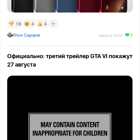
18
4
4
2
Илья Сидоров
вчера в 18:02
Официально: третий трейлер GTA VI покажут
27 августа