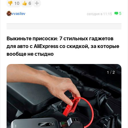
10
6
5
vvasilev
сегодня в 11:15
Выкиньте присоски: 7 стильных гаджетов
для авто с AliExpress со скидкой, за которые
вообще не стыдно
1
/
2