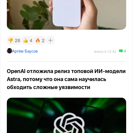
28
4
2
4
Артём Баусов
вчера в 12:42
OpenAI отложила релиз топовой ИИ-модели
Astra, потому что она сама научилась
обходить сложные уязвимости