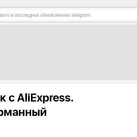
 с AliExpress.
арманный
р