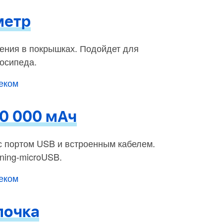
метр
ения в покрышках. Подойдет для
осипеда.
беком
10 000 мАч
с портом USB и встроенным кабелем.
ning-microUSB.
беком
почка