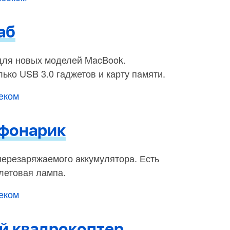
аб
для новых моделей MacBook.
ько USB 3.0 гаджетов и карту памяти.
беком
фонарик
перезаряжаемого аккумулятора. Есть
летовая лампа.
беком
 квадрокоптер