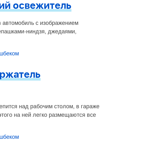
ий освежитель
в автомобиль с изображением
репашками-ниндзя, джедаями,
эшбеком
ержатель
пится над рабочим столом, в гараже
этого на ней легко размещаются все
эшбеком