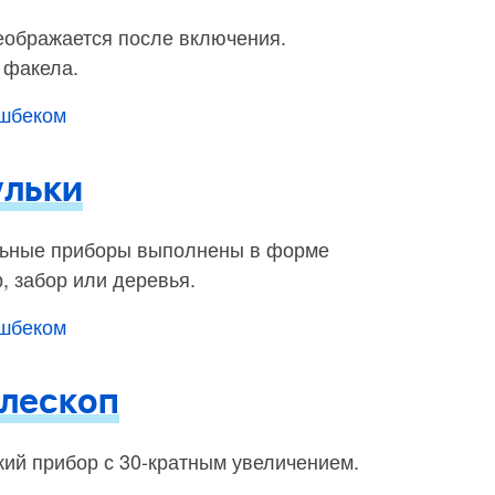
еображается после включения.
 факела.
эшбеком
ульки
льные приборы выполнены в форме
, забор или деревья.
эшбеком
лескоп
кий прибор с 30-кратным увеличением.