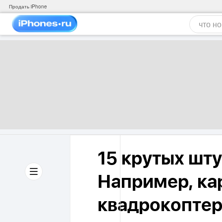
Продать iPhone
15 крутых штук
Например, к
квадрокопте