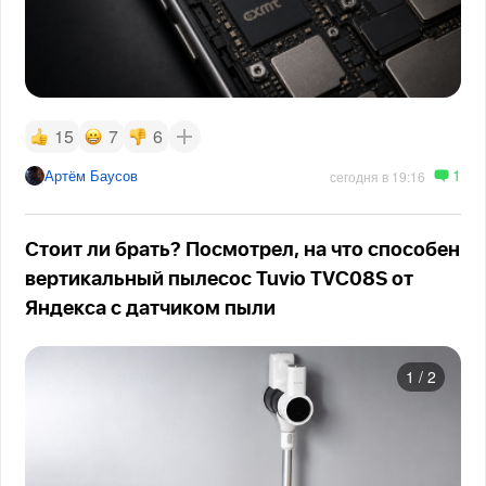
15
7
6
1
Артём Баусов
сегодня в 19:16
Стоит ли брать? Посмотрел, на что способен
вертикальный пылесос Tuvio TVC08S от
Яндекса с датчиком пыли
1
/
2