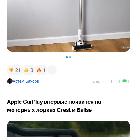
21
3
1
1
Артём Баусов
сегодня в 19:00
Apple CarPlay впервые появится на
моторных лодках Crest и Balise