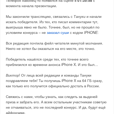
Телефон наконец-то появился на сцене в
01:35:58
с
момента начала презентации.
Мы закончили трансляцию, связались с
Тануки
и начали
искать победителя. Из тех, кто писал комментарии тут,
выигрыша явно не было. Точнее, был, но не прошёл по
условиям конкурса – не
заказал суши
с кодом
IPHONE
:
Вся редакция почтила фейл читателя минутой молчания.
Никто не хотел бы оказаться на его месте, это точно.
Победитель нашёлся среди тех, кто точнее всего
приблизился ко времени анонса iPhone X. И это был…
Виктор
! От лица всей редакции и команды Тануки
поздравляем тебя! Ты получишь iPhone X на 64 ГБ сразу,
как только его получится официально достать в России.
Свяжись с нами, чтобы узнать, как следить за выдачей
приза и забрать его. А всем остальным участникам советую
не отчаиваться, это не последний конкурс. И да, будут ещё
айфончики.