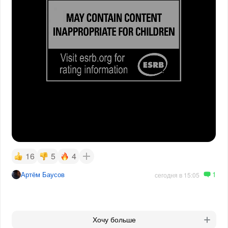
16
5
4
1
Артём Баусов
сегодня в 15:05
Хочу больше