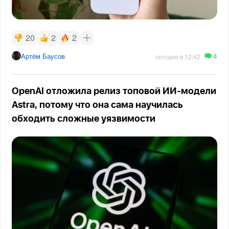
20
2
2
4
Артём Баусов
сегодня в 12:42
OpenAI отложила релиз топовой ИИ-модели
Astra, потому что она сама научилась
обходить сложные уязвимости