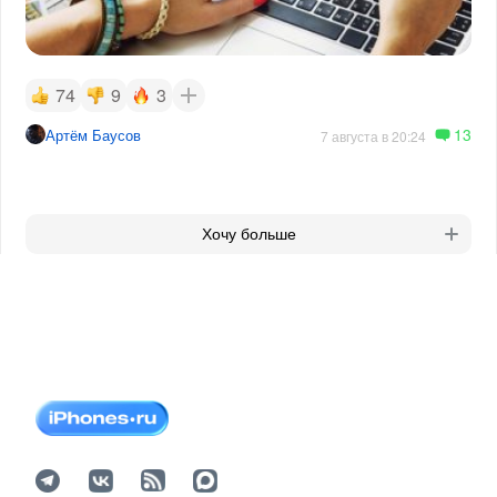
74
9
3
13
Артём Баусов
7 августа в 20:24
Хочу больше