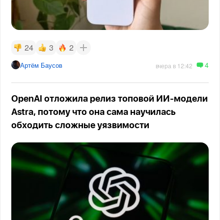
24
3
2
4
Артём Баусов
вчера в 12:42
OpenAI отложила релиз топовой ИИ-модели
Astra, потому что она сама научилась
обходить сложные уязвимости