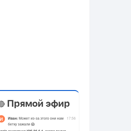
Прямой эфир
🔴
Иван:
Может из-за этого они нам
17:56
И
бетку зажали 😱