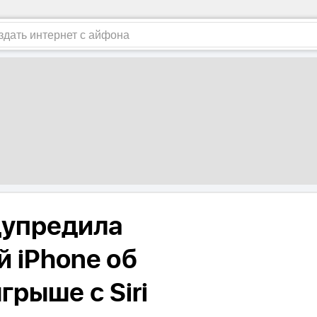
дупредила
й iPhone об
рыше с Siri