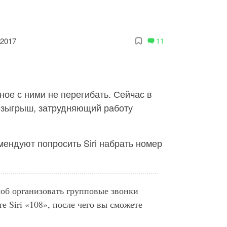
 2017
11
ное с ними не перегибать. Сейчас в
озыгрыш, затрудняющий работу
ендуют попросить Siri набрать номер
соб организовать групповые звонки
е Siri «108», после чего вы сможете