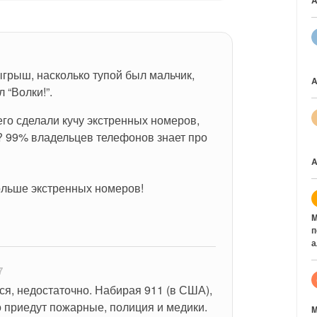
A
грыш, насколько тупой был мальчик, 
A
 “Волки!”.
его сделали кучу экстренных номеров, 
? 99% владельцев телефонов знает про 
A
ольше экстренных номеров!
M
п
а
7
ся, недостаточно. Набирая 911 (в США), 
 приедут пожарные, полиция и медики. 
M