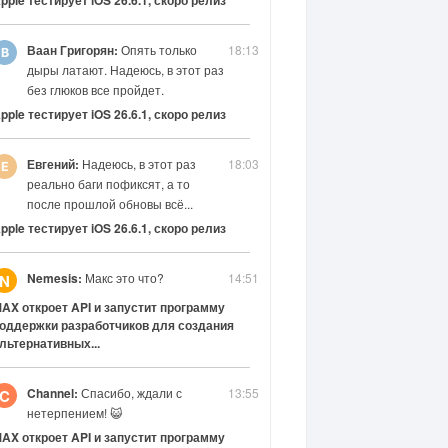
pple тестирует iOS 26.6.1, скоро релиз
Ваан Григорян:
Опять только
18:13
дыры латают. Надеюсь, в этот раз
без глюков все пройдет.
pple тестирует iOS 26.6.1, скоро релиз
Евгений:
Надеюсь, в этот раз
18:03
реально баги пофиксят, а то
после прошлой обновы всё...
pple тестирует iOS 26.6.1, скоро релиз
Nemesis:
Макс это что?
14:51
N
AX откроет API и запустит программу
оддержки разработчиков для создания
льтернативных...
Channel:
Спасибо, ждали с
13:55
C
нетерпением! 😺
AX откроет API и запустит программу