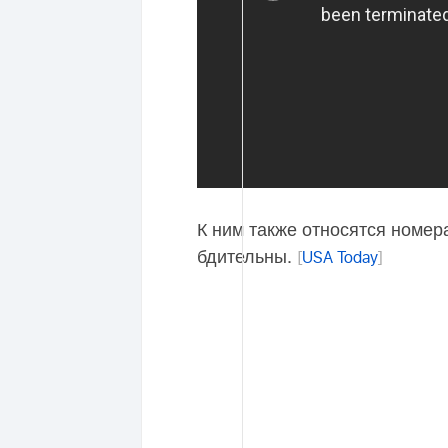
К ним также относятся номера
бдительны.
[
USA Today
]