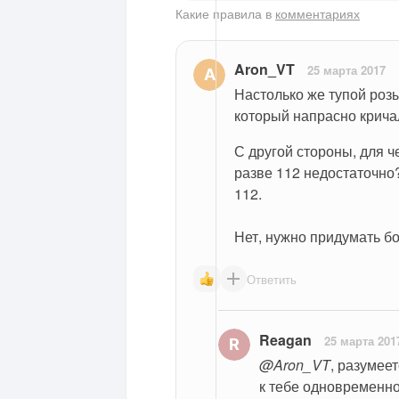
Какие правила в
комментариях
Aron_VT
25 марта 2017
Настолько же тупой розы
который напрасно кричал
С другой стороны, для ч
разве 112 недостаточно
112.
Нет, нужно придумать б
Ответить
Reagan
25 марта 201
@Aron_VT
, разумеет
к тебе одновременно