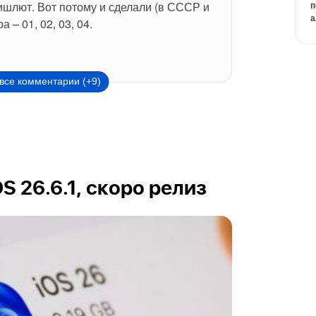
ишлют. Вот потому и сделали (в СССР и 
п
а
 – 01, 02, 03, 04.
все комментарии (+9)
OS 26.6.1, скоро релиз