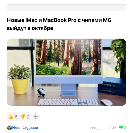
Новые iMac и MacBook Pro с чипами M6
выйдут в октябре
6
2
2
Илья Сидоров
сегодня в 12:46