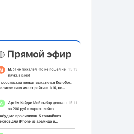
Прямой эфир
🔴
M:
Я не пожалел что не пошёл не
15:13
M
паука в кино!
 российский прокат выкатился Колобок.
еликое кино имеет рейтинг 1/10, но...
Артём Кайда:
Мой выбор дешман
15:11
А
за 200 руб с маркетплейса
абудьте про силикон. 5 тончайших
ехлов для iPhone из арамида и...