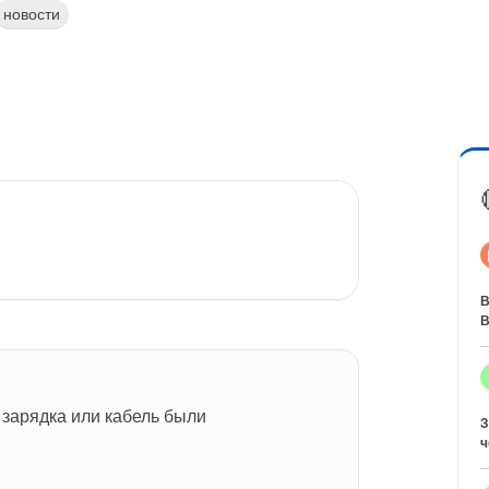
новости
В
В
 зарядка или кабель были 
З
ч