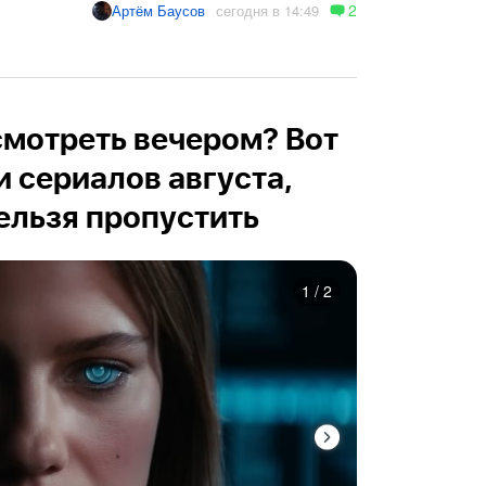
2
сегодня в 14:49
Артём Баусов
осмотреть вечером? Вот
и сериалов августа,
ельзя пропустить
1
/
2