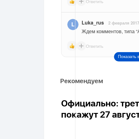
Ответить
Luka_rus
2 февраля 201
Ждем комментов, типа “А
Ответить
Показать 
Рекомендуем
Официально: трет
покажут 27 авгус