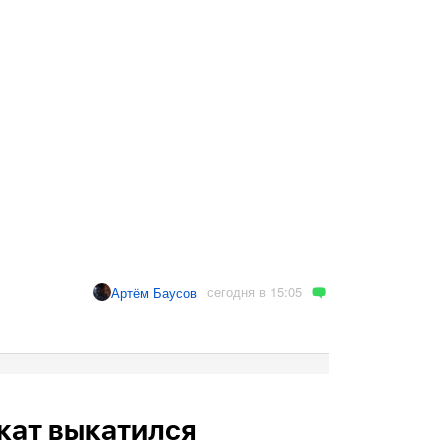
сегодня в 15:05
Артём Баусов
кат выкатился