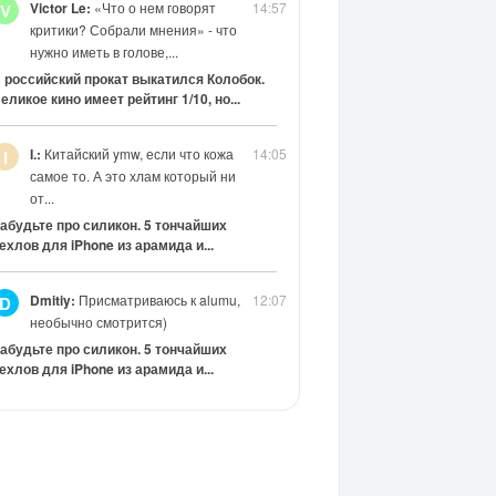
Victor Le:
«Что о нем говорят
14:57
V
критики? Собрали мнения» - что
нужно иметь в голове,...
 российский прокат выкатился Колобок.
еликое кино имеет рейтинг 1/10, но...
I.:
Китайский ymw, если что кожа
14:05
I
самое то. А это хлам который ни
от...
абудьте про силикон. 5 тончайших
ехлов для iPhone из арамида и...
Dmitiy:
Присматриваюсь к alumu,
12:07
D
необычно смотрится)
абудьте про силикон. 5 тончайших
ехлов для iPhone из арамида и...