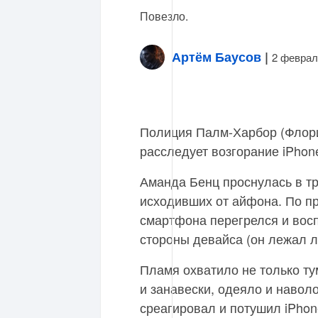
Повезло.
Артём Баусов
|
2 феврал
Полиция Палм-Харбор (Флори
расследует возгорание iPhone
Аманда Бенц проснулась в тр
исходивших от айфона. По п
смартфона перегрелся и вос
стороны девайса (он лежал л
Пламя охватило не только ту
и занавески, одеяло и наволо
среагировал и потушил iPhon