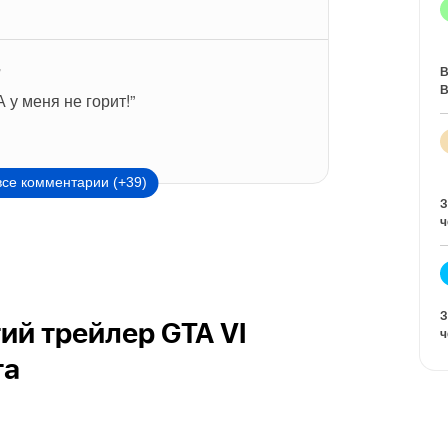
В
7
В
 у меня не горит!”
все комментарии (+39)
З
ч
З
ий трейлер GTA VI
ч
та