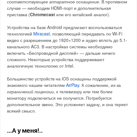
соответствующее аппаратное оснащение
. В противном
случае — необходим HDMI-порт и дополнительная
приставка (
Chromecast
или его китайский аналог).
Устройства на базе Android предлагают воспользоваться
технологией
Miracast
, позволяющей передавать по Wi-Fi
видео с разрешением до 1920×1200 и аудио вплоть до 5.1-
канального AC3. В настройках системы необходимо
включить «Беспроводной дисплей» — дальше ничего
сложного. Некоторые устройства поддерживают
аналогичную технологию от Intel.
Большинство устройств на iOS оснащены поддержкой
знакомого нашим читателям
AirPlay
. К сожалению, из-за
ограничений лицензии
, к телевизору или тем более
монитору подключиться не получится. Потребуется
дополнительное звено. Это усложняет задачу, и она теряет
всякий смысл.
…А у меня!..