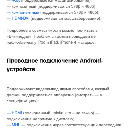
—
VGA
(поддерживается масштабирование);
— композитный (поддерживается 576p и 480p);
—
компонентный
(поддерживается 576p и 480p);
—
HDMI/DVI
(поддерживается масштабирование).
Подробнее о совместимости можно прочитать в
«Википедии». Проблем с такими проводами
не
наблюдается
у iPod и iPad, iPhone 4 и старше.
Проводное подключение Android-
устройств
Поддерживают видеовывод двумя способами, каждый
должен поддерживаться аппаратно (смотреть — в
спецификациях):
—
HDMI
(полноценный, mini/micro – не важно) —
подключение напрямую к дисплею;
—
MHL
— подключение через соответствующий переходник