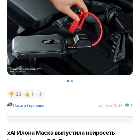
30
1
1
Никита Горяинов
вчера в 20:45
xAI Илона Маска выпустила нейросеть