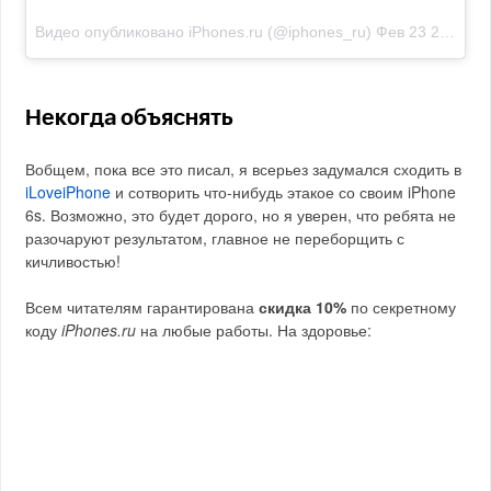
Видео опубликовано iPhones.ru (@iphones_ru)
Фев 23 2016 в 11:54 PST
Некогда объяснять
Вобщем, пока все это писал, я всерьез задумался сходить в
iLoveiPhone
и сотворить что-нибудь этакое со своим iPhone
6s. Возможно, это будет дорого, но я уверен, что ребята не
разочаруют результатом, главное не переборщить с
кичливостью!
Всем читателям гарантирована
скидка 10%
по секретному
коду
iPhones.ru
на любые работы. На здоровье: