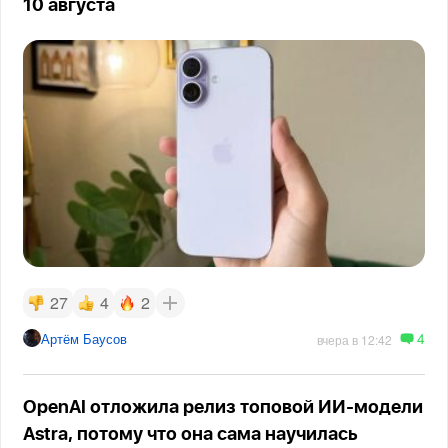
10 августа
27
4
2
4
Артём Баусов
вчера в 12:42
OpenAI отложила релиз топовой ИИ-модели
Astra, потому что она сама научилась