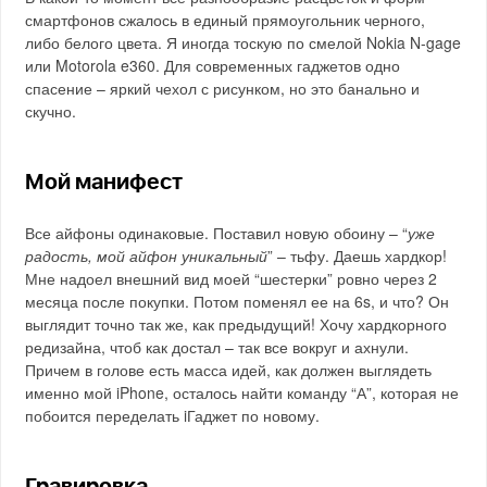
смартфонов сжалось в единый прямоугольник черного,
либо белого цвета. Я иногда тоскую по смелой Nokia N-gage
или Motorola e360. Для современных гаджетов одно
спасение – яркий чехол с рисунком, но это банально и
скучно.
Мой манифест
Все айфоны одинаковые. Поставил новую обоину – “
уже
радость, мой айфон уникальный
” – тьфу. Даешь хардкор!
Мне надоел внешний вид моей “шестерки” ровно через 2
месяца после покупки. Потом поменял ее на 6s, и что? Он
выглядит точно так же, как предыдущий! Хочу хардкорного
редизайна, чтоб как достал – так все вокруг и ахнули.
Причем в голове есть масса идей, как должен выглядеть
именно мой iPhone, осталось найти команду “А”, которая не
побоится переделать iГаджет по новому.