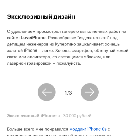
Эксклюзивный дизайн
С удивлением просмотрел галерею выполненных работ на
сайте
iLoveiPhone
. Разнообразие “издевательств” над
детищем инженеров из Купертино зашкаливает: хочешь
золотой iPhone – легко. Хочешь смартфон, обтянутый кожей
ската или аллигатора, со светящимся яблоком, или
лазерной гравировкой – пожалуйста.
1/3
Эксклюзивный iPhone:
от 30 000 рублей
Больше всего мне понравился
моддинг iPhone 6s
с
платиновым черепом на акульей коже, с глазами из