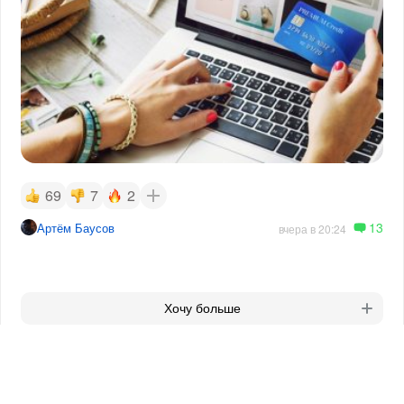
69
7
2
13
Артём Баусов
вчера в 20:24
Хочу больше