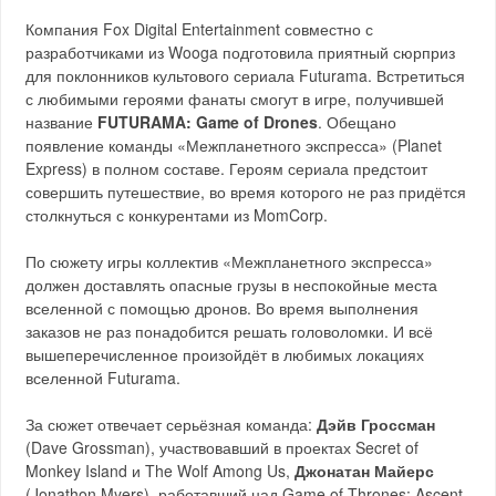
Компания Fox Digital Entertainment совместно с
разработчиками из Wooga подготовила приятный сюрприз
для поклонников культового сериала Futurama. Встретиться
с любимыми героями фанаты смогут в игре, получившей
название
FUTURAMA: Game of Drones
. Обещано
появление команды «Межпланетного экспресса» (Planet
Express) в полном составе. Героям сериала предстоит
совершить путешествие, во время которого не раз придётся
столкнуться с конкурентами из MomCorp.
По сюжету игры коллектив «Межпланетного экспресса»
должен доставлять опасные грузы в неспокойные места
вселенной с помощью дронов. Во время выполнения
заказов не раз понадобится решать головоломки. И всё
вышеперечисленное произойдёт в любимых локациях
вселенной Futurama.
За сюжет отвечает серьёзная команда:
Дэйв Гроссман
(Dave Grossman), участвовавший в проектах Secret of
Monkey Island и The Wolf Among Us,
Джонатан Майерс
(Jonathon Myers), работавший над Game of Thrones: Ascent