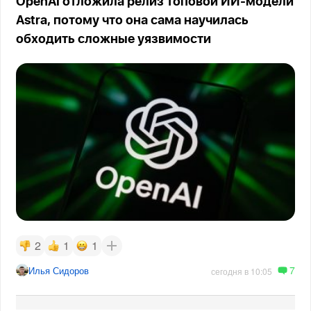
OpenAI отложила релиз топовой ИИ-модели
Astra, потому что она сама научилась
обходить сложные уязвимости
2
1
1
7
Илья Сидоров
сегодня в 10:05