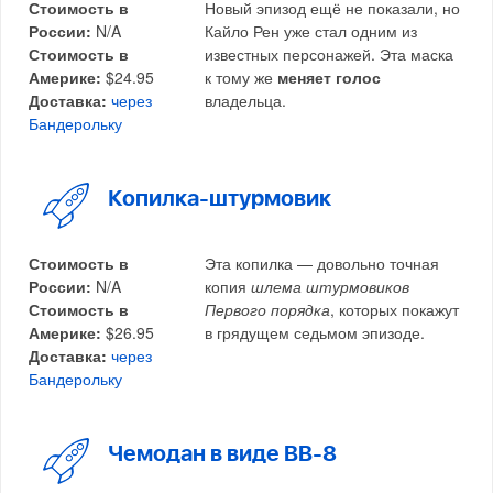
Стоимость в
Новый эпизод ещё не показали, но
России:
N/A
Кайло Рен уже стал одним из
Стоимость в
известных персонажей. Эта маска
Америке:
$24.95
к тому же
меняет голос
Доставка:
через
владельца.
Бандерольку
Копилка-штурмовик
Стоимость в
Эта копилка — довольно точная
России:
N/A
копия
шлема штурмовиков
Стоимость в
Первого порядка
, которых покажут
Америке:
$26.95
в грядущем седьмом эпизоде.
Доставка:
через
Бандерольку
Чемодан в виде BB-8