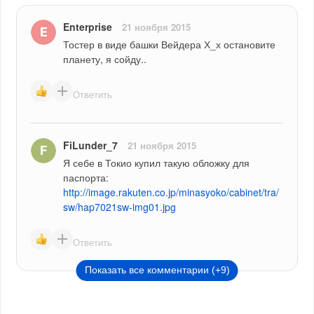
Enterprise
21 ноября 2015
Тостер в виде башки Вейдера Х_х остановите 
планету, я сойду..
Ответить
FiLunder_7
21 ноября 2015
Я себе в Токио купил такую обложку для 
паспорта: 
http://image.rakuten.co.jp/minasyoko/cabinet/tra/
sw/hap7021sw-img01.jpg
Ответить
Показать все комментарии (+9)