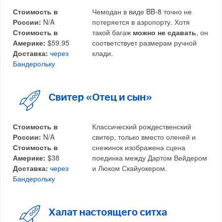
Стоимость в
Чемодан в виде BB-8 точно не
России:
N/A
потеряется в аэропорту. Хотя
Стоимость в
такой багаж
можно не сдавать
, он
Америке:
$59.95
соответствует размерам ручной
Доставка:
через
клади.
Бандерольку
Свитер «Отец и сын»
Стоимость в
Классический рождественский
России:
N/A
свитер, только вместо оленей и
Стоимость в
снежинок изображена сцена
Америке:
$38
поединка между Дартом Вейдером
Доставка:
через
и Люком Скайуокером.
Бандерольку
Халат настоящего ситха