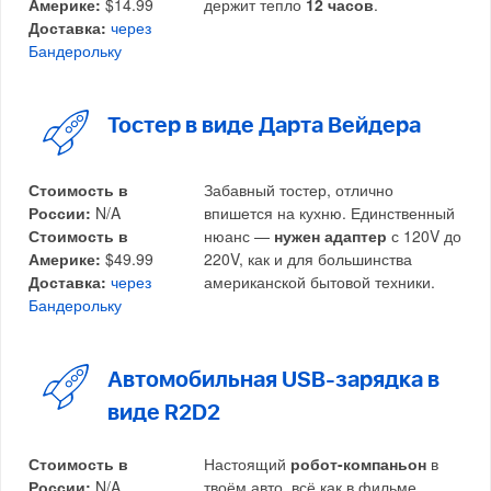
Америке:
$14.99
держит тепло
12 часов
.
Доставка:
через
Бандерольку
Тостер в виде Дарта Вейдера
Стоимость в
Забавный тостер, отлично
России:
N/A
впишется на кухню. Единственный
Стоимость в
нюанс —
нужен адаптер
с 120V до
Америке:
$49.99
220V, как и для большинства
Доставка:
через
американской бытовой техники.
Бандерольку
Автомобильная USB-зарядка в
виде R2D2
Стоимость в
Настоящий
робот-компаньон
в
России:
N/A
твоём авто, всё как в фильме.