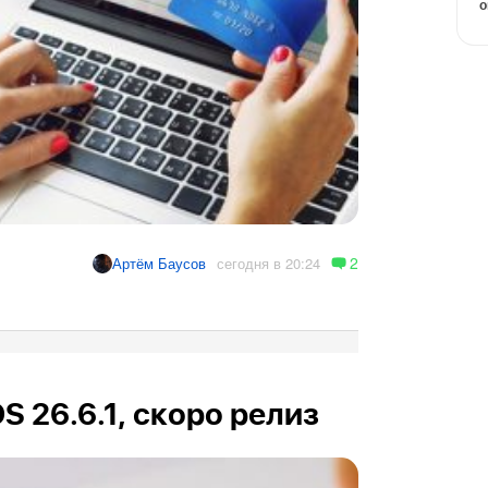
о
2
сегодня в 20:24
Артём Баусов
OS 26.6.1, скоро релиз