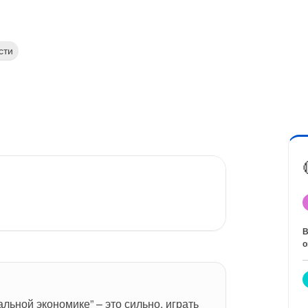
сти
В
о
льной экономике” – это сильно, играть 