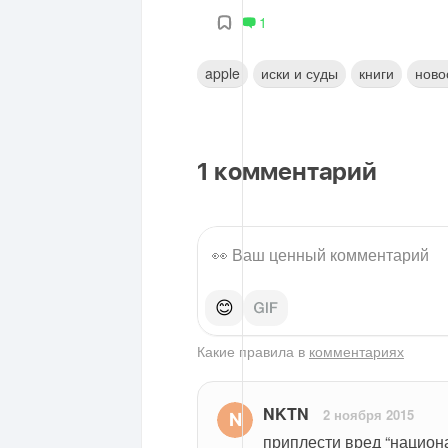
1
apple
иски и суды
книги
ново
1
комментарий
😊
Какие правила в
комментариях
NKTN
2 ноября 2015
приплести вред “национа