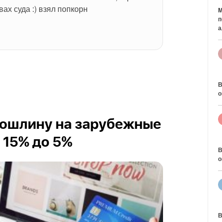
ах суда :) взял попкорн
M
п
а
В
о
пошлину на зарубежные
 15% до 5%
В
о
В