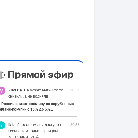
Прямой эфир
🔴
Vlad Da:
Не может быть, что то
20:54
V
снизили, а не подняли
 России снизят пошлину на зарубежные
нлайн-покупки с 15% до 5%...
ik b:
У телеграм апи доступен
20:38
i
всем, а там только юрлицам.
Контроль и тут 😀...