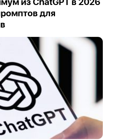
мум из ChatGPT в 2026
 промптов для
ов