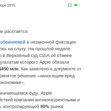
ября 2015
1
не расстаётся.
,
обвиняемой
в незаконной фиксации
новь на слуху. На прошлой неделе
о в Верховный суд США об отмене
ультатам которого Apple обязали
. Как заявлено в документе от
$450 млн
принятое решение «наносящим вред
экономике».
значающемся суду, Apple
йствий компании антиконкурентными и
, контролирующей
рынка
n
90%