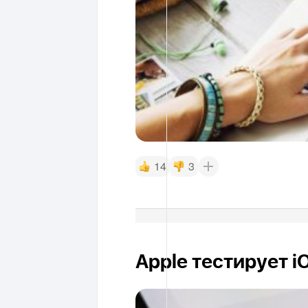
14
3
Apple тестирует i