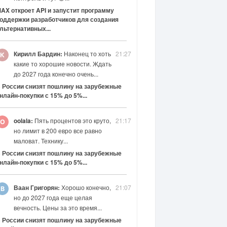
AX откроет API и запустит программу
оддержки разработчиков для создания
льтернативных...
Кирилл Бардин:
Наконец то хоть
21:27
какие то хорошие новости. Ждать
до 2027 года конечно очень...
 России снизят пошлину на зарубежные
нлайн-покупки с 15% до 5%...
oolala:
Пять процентов это круто,
21:17
но лимит в 200 евро все равно
маловат. Технику...
 России снизят пошлину на зарубежные
нлайн-покупки с 15% до 5%...
Ваан Григорян:
Хорошо конечно,
21:07
но до 2027 года еще целая
вечность. Цены за это время...
 России снизят пошлину на зарубежные