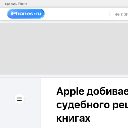
Продать iPhone
Apple добива
судебного ре
книгах