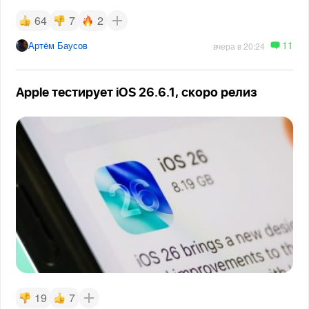
64
7
2
11
Артём Баусов
вчера в 20:24
Apple тестирует iOS 26.6.1, скоро релиз
19
7