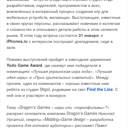
разработчиков, издателей, программистов и всех,
вовлечённых в интересный процесс создания игр для
мобильных устройств, желающих. Выступающие, известные
в своих кругах персоны, рассказывают новичкам и коллегам
о сложностях и описывают детали работы в этом сегменте
рынка. В этом году встреча состоится
31 января
, и
iPhones.ru
с интересом послушает докладчиков, сидя в
зале.
Помимо выступлений пройдёт и ежегодная церемония
Yodo Game Award
, где назовут имя победителя в
номинациях
«Лучшая украинская игра года»
,
«Лучшая
идея игры»
и
«Приз зрительских симпатий»
. Между
прочим, один из номинантов – хорошо известные нам
ребята из студии Stigol, родившие на свет
Find the Line
. С
ней они и участвуют в конкурсе.
Тему
«Dragon’s Games – игры или «порнофильмы»?»
раскроет основатель компании Dragon’s Games
Николай
Урсатий
, секреты
«Midding+Game design – разработка
проекта для готовой аудитории»
расскажет
Павел