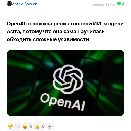
4
Артём Баусов
вчера в 12:42
OpenAI отложила релиз топовой ИИ-модели
Astra, потому что она сама научилась
обходить сложные уязвимости
14
6
5