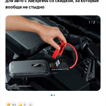
для авто с AliExpress со скидкой, за которые
вообще не стыдно
1
/
2
32
2