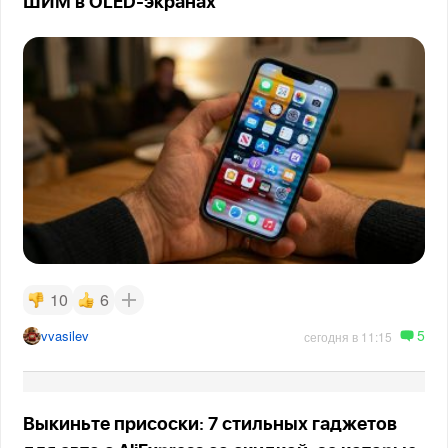
ШИМ в OLED-экранах
10
6
5
vvasilev
сегодня в 11:15
Выкиньте присоски: 7 стильных гаджетов