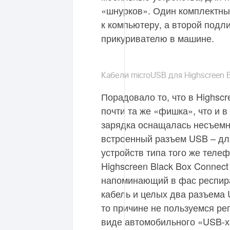
«шнурков». Один комплектны
к компьютеру, а второй подл
прикуривателю в машине.
Кабели microUSB для Highscreen B
Порадовало то, что в Highsc
почти та же «фишка», что и в 
зарядка оснащалась несъемн
встроенный разъем USB – дл
устройств типа того же теле
Highscreen Black Box Connec
напоминающий в фас респира
кабель и целых два разъема U
то причине не пользуемся ре
виде автомобильного «USB-ха