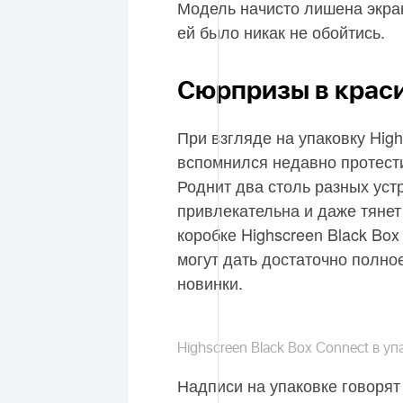
Модель начисто лишена экран
ей было никак не обойтись.
Сюрпризы в крас
При взгляде на упаковку High
вспомнился недавно протес
Роднит два столь разных устр
привлекательна и даже тянет
коробке Highscreen Black Box
могут дать достаточно полно
новинки.
Highscreen Black Box Connect в уп
Надписи на упаковке говорят 