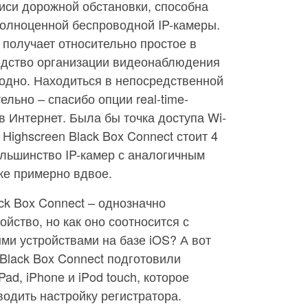
иси дорожной обстановки, способна
полноценной беспроводной IP-камеры.
 получает относительно простое в
едство организации видеонаблюдения
угодно. Находиться в непосредственной
ельно – спасибо опции real-time-
 Интернет. Была бы точка доступа Wi-
 Highscreen Black Box Connect стоит 4
большинство IP-камер с аналогичным
же примерно вдвое.
ck Box Connect – однозначно
йство, но как оно соотносится с
 устройствами на базе iOS? А вот
 Black Box Connect подготовили
ad, iPhone и iPod touch, которое
водить настройку регистратора.