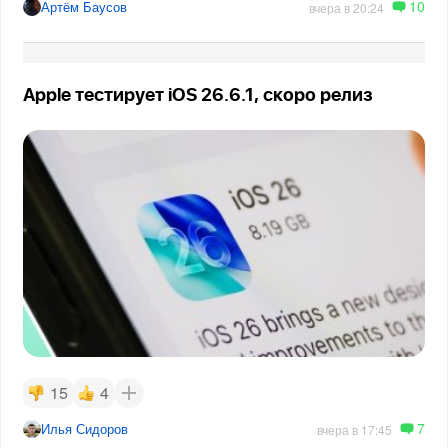
10
Артём Баусов
вчера в 20:24
Apple тестирует iOS 26.6.1, скоро релиз
15
4
7
Илья Сидоров
вчера в 17:45