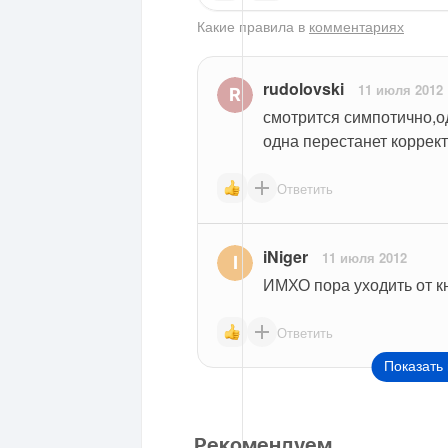
Какие правила в
комментариях
rudolovski
11 июля 2012
смотрится симпотично,од
одна перестанет коррект
Ответить
iNiger
11 июля 2012
ИМХО пора уходить от 
Ответить
Показать 
Рекомендуем