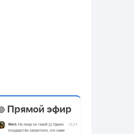
Прямой эфир
🔴
Wert:
Ну пиар он такой ))) Одних
16:24
государство запретило, эти сами