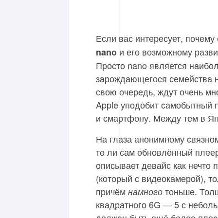
Если вас интересует, почему
и его возможному развит
nano
Просто nano является наибо
зарождающегося семейства но
свою очередь, ждут очень мн
Apple уподобит самобытный 
и смартфону. Между тем в Яп
На глаза анонимному связном
то ли сам обновлённый плеер,
описывает девайс как нечто п
(который с видеокамерой), то
причём
тоньше. Толщ
намного
квадратного 6G — 5 с неболь
должен быть ещё более плос