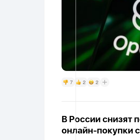
7
2
2
В России снизят 
онлайн-покупки с