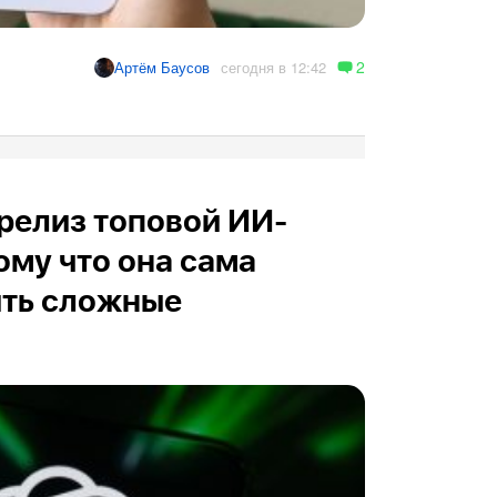
2
сегодня в 12:42
Артём Баусов
релиз топовой ИИ-
ому что она сама
ить сложные