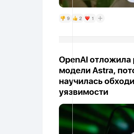
9
2
1
OpenAI отложила 
модели Astra, пот
научилась обход
уязвимости