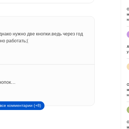
O
м
н
нако нужно две кнопки.ведь через год 
но работать;(
A
у
кнопок…
O
м
н
все комментарии (+8)
O
м