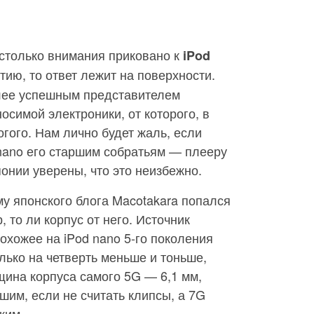
 столько внимания приковано к
iPod
ию, то ответ лежит на поверхности.
лее успешным представителем
симой электроники, от которого, в
огого. Нам лично будет жаль, если
nano его старшим собратьям — плееру
онии уверены, что это неизбежно.
у японского блога Macotakara попался
 то ли корпус от него. Источник
охожее на iPod nano 5-го поколения
лько на четверть меньше и тоньше,
ина корпуса самого 5G — 6,1 мм,
шим, если не считать клипсы, а 7G
ким.