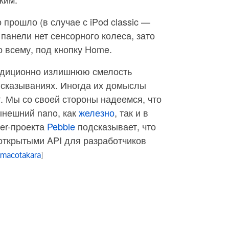
о прошло (в случае с iPod classic —
панели нет сенсорного колеса, зато
о всему, под кнопку Home.
адиционно излишнюю смелость
ысказываниях. Иногда их домыслы
 Мы со своей стороны надеемся, что
ынешний nano, как
железно
, так и в
ter-проекта
Pebble
подсказывает, что
 открытыми API для разработчиков
macotakara
]