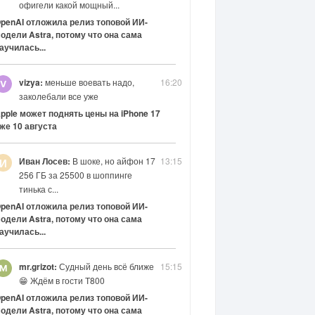
офигели какой мощный...
penAI отложила релиз топовой ИИ-
одели Astra, потому что она сама
аучилась...
vizya:
меньше воевать надо,
16:20
заколебали все уже
pple может поднять цены на iPhone 17
же 10 августа
Иван Лосев:
В шоке, но айфон 17
13:15
И
256 ГБ за 25500 в шоппинге
тинька с...
penAI отложила релиз топовой ИИ-
одели Astra, потому что она сама
аучилась...
mr.grizot:
Судный день всё ближе
15:15
😁 Ждём в гости Т800
penAI отложила релиз топовой ИИ-
одели Astra, потому что она сама