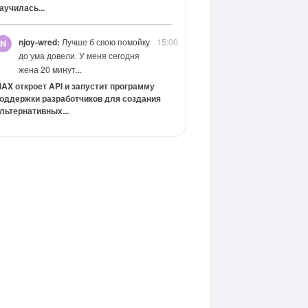
аучилась...
njoy-wred:
Лучше б свою помойку
15:00
до ума довели. У меня сегодня
жена 20 минут...
AX откроет API и запустит программу
оддержки разработчиков для создания
льтернативных...