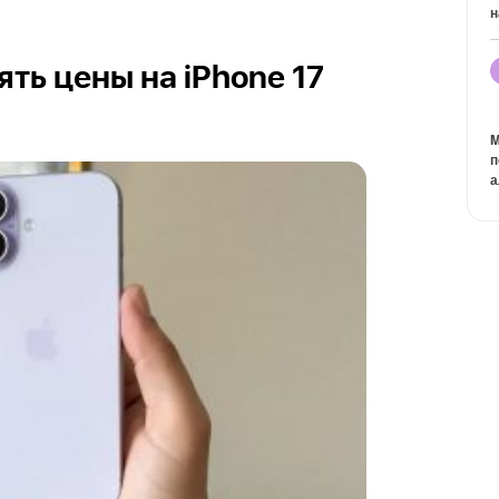
н
ть цены на iPhone 17
M
п
а