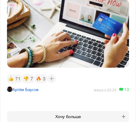
71
7
3
13
Артём Баусов
вчера в 20:24
Хочу больше