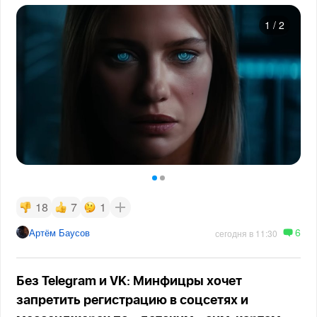
1
/
2
18
7
1
6
Артём Баусов
сегодня в 11:30
Без Telegram и VK: Минфицры хочет
запретить регистрацию в соцсетях и